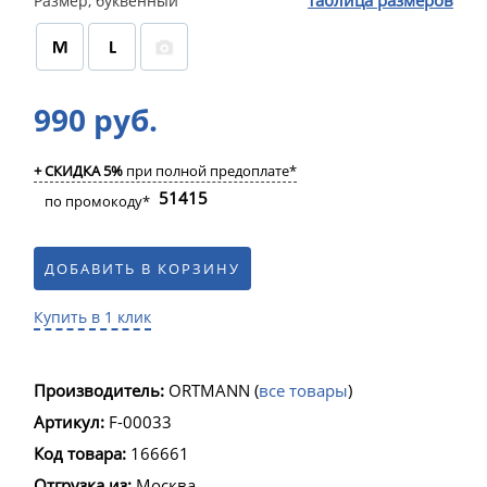
таблица размеров
Размер, буквенный
990 руб.
+ СКИДКА 5%
при полной предоплате*
51415
по промокоду*
ДОБАВИТЬ В КОРЗИНУ
Купить в 1 клик
Производитель:
ORTMANN
(
все товары
)
Артикул:
F-00033
Код товара:
166661
Отгрузка из:
Москва