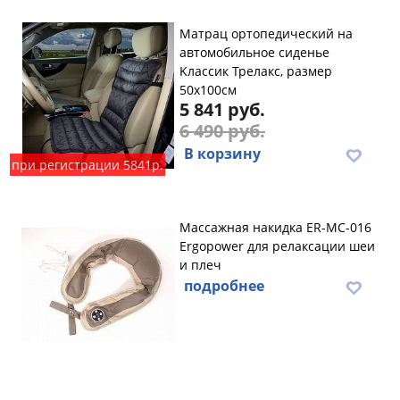
Maтpaц opтoпeдичecкий нa
aвтoмoбильнoe cидeньe
Kлaccик Трелакс, размер
50х100см
5 841 руб.
6 490 руб.
В корзину
при регистрации 5841р.
Массажная накидка ER-MC-016
Ergopower для релаксации шеи
и плеч
подробнее