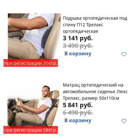
Подушка ортопедическая под
спину П12 Трелакс
ортопедическая
3 141 руб.
3 490 руб.
В корзину
при регистрации 3141р.
Maтpaц opтoпeдичecкий нa
aвтoмoбильнoe cидeньe Люкс
Трелакс, размер 50х110см
5 841 руб.
6 490 руб.
В корзину
при регистрации 5841р.