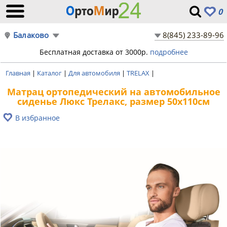
0
Балаково
8(845) 233-89-96
Бесплатная доставка от 3000р.
подробнее
Главная
|
Каталог
|
Для автомобиля
|
TRELAX
|
Maтpaц opтoпeдичecкий нa aвтoмoбильнoe
cидeньe Люкс Трелакс, размер 50х110см
В избранное