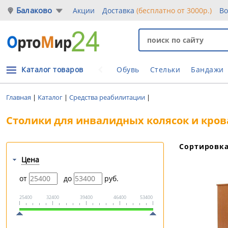
Балаково
Акции
Доставка
(бесплатно от 3000р.)
Во
Каталог товаров
Обувь
Стельки
Бандажи
Главная
|
Каталог
|
Средства реабилитации
|
Столики для инвалидных колясок и кров
Сортировк
Цена
от
до
руб.
25400
32400
39400
46400
53400