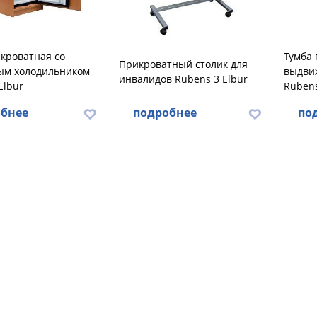
кроватная со
Тумба 
Прикроватный столик для
ым холодильником
выдви
инвалидов Rubens 3 Elbur
Elbur
Rubens
бнее
подробнее
по