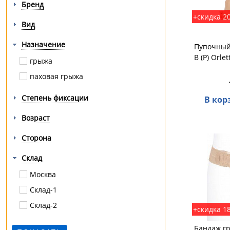
Бренд
+скидка 2
Вид
Назначение
Пупочный
B (P) Orlet
грыжа
паховая грыжа
Степень фиксации
В кор
Возраст
Сторона
Склад
Москва
Склад-1
Склад-2
+скидка 1
Бандаж г