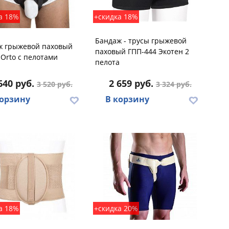
а 18%
+скидка 18%
Бандаж - трусы грыжевой
ж грыжевой паховый
паховый ГПП-444 Экотен 2
 Orto с пелотами
пелота
640 руб.
2 659 руб.
3 520 руб.
3 324 руб.
корзину
В корзину
а 18%
+скидка 20%