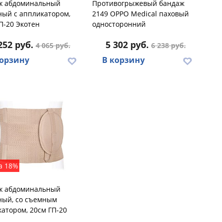
ж абдоминальный
Противогрыжевый бандаж
ный с аппликатором,
2149 OPPO Medical паховый
П-20 Экотен
односторонний
252 руб.
5 302 руб.
4 065 руб.
6 238 руб.
корзину
В корзину
а 18%
ж абдоминальный
ный, со съемным
атором, 20см ГП-20