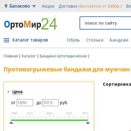
Балаково
Акции
Доставка
(бесплатно от 3000р.)
Во
Каталог товаров
Обувь
Стельки
Бандажи
Главная
|
Каталог
|
Бандажи ортопедические
|
Противогрыжевые бандажи для мужчин
Сортировк
Цена
от
до
руб.
1890
3171
4452
5732
7013