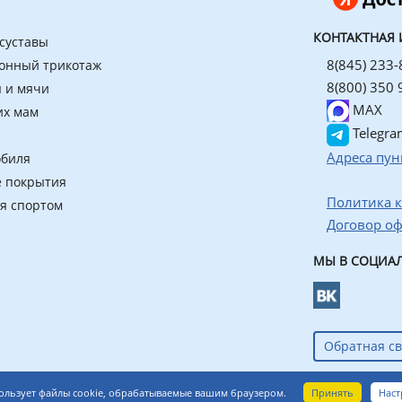
КОНТАКТНАЯ
 суставы
8(845) 233-
онный трикотаж
8(800) 350 
 и мячи
MAX
их мам
Telegra
Адреса пун
обиля
 покрытия
Политика 
ия спортом
Договор о
МЫ В СОЦИАЛ
Обратная св
азин ортопедических товаров
Принять
Наст
ользует файлы cookie, обрабатываемые вашим браузером.