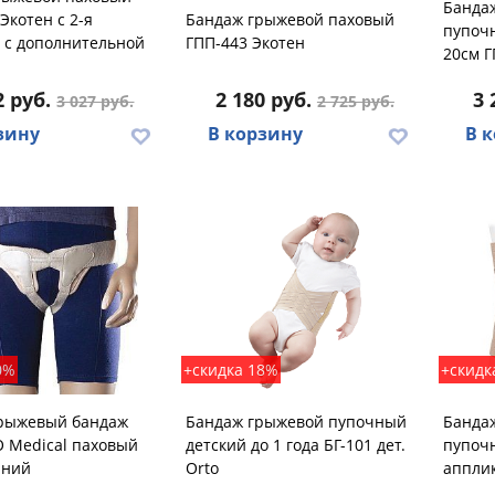
Банда
Экотен с 2-я
Бандаж грыжевой паховый
пупоч
 с дополнительной
ГПП-443 Экотен
20см Г
2 руб.
2 180 руб.
3 
3 027 руб.
2 725 руб.
зину
В корзину
В 
0%
+скидка 18%
+скидк
рыжевый бандаж
Бандаж грыжевой пупочный
Банда
O Medical паховый
детский до 1 года БГ-101 дет.
пупоч
нний
Orto
апплик