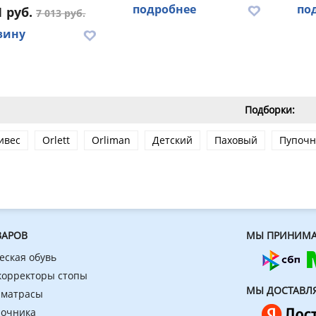
подробнее
по
1 руб.
7 013 руб.
зину
Подборки:
ивес
Orlett
Orliman
Детский
Паховый
Пупоч
ВАРОВ
МЫ ПРИНИМА
еская обувь
 корректоры стопы
МЫ ДОСТАВЛ
 матрасы
ночника