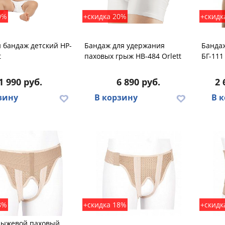
0%
+скидка 20%
+скидк
 бандаж детский HP-
Бандаж для удержания
Банда
t
паховых грыж HB-484 Orlett
БГ-111
1 990 руб.
6 890 руб.
2 
зину
В корзину
В 
8%
+скидка 18%
+скидк
рыжевой паховый