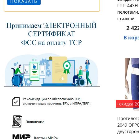
ГПП-443Н 
пелотами,
стяжкой
2 42
В кор
+скидка 2
Противог
2049 OPP
двусторо