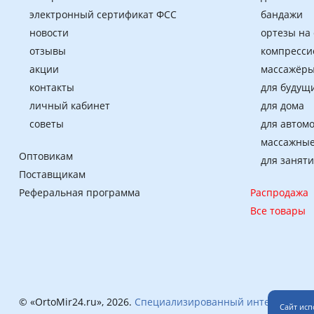
электронный сертификат ФСС
бандажи
новости
ортезы на
отзывы
компресси
акции
массажёры
контакты
для будущ
личный кабинет
для дома
советы
для автом
массажные
Оптовикам
для занят
Поставщикам
Реферальная программа
Распродажа
Все товары
© «OrtoMir24.ru», 2026.
Специализированный интернет-маг
Сайт исп