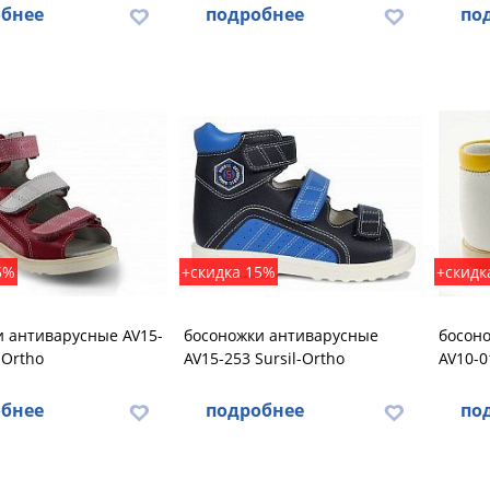
бнее
подробнее
по
5%
+скидка 15%
+скидк
и антиварусные AV15-
босоножки антиварусные
босон
-Ortho
AV15-253 Sursil-Ortho
AV10-0
бнее
подробнее
по