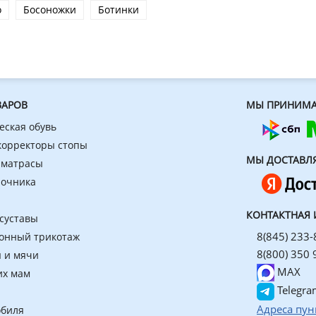
o
Босоножки
Ботинки
ВАРОВ
МЫ ПРИНИМА
еская обувь
 корректоры стопы
МЫ ДОСТАВЛ
 матрасы
ночника
КОНТАКТНАЯ
 суставы
8(845) 233-
онный трикотаж
8(800) 350 
 и мячи
MAX
их мам
Telegra
Адреса пун
обиля