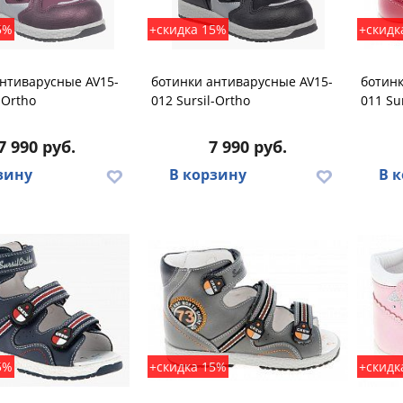
5%
+скидка 15%
+скидк
нтиварусные AV15-
ботинки антиварусные AV15-
ботинк
-Ortho
012 Sursil-Ortho
011 Su
7 990 руб.
7 990 руб.
зину
В корзину
В 
5%
+скидка 15%
+скидк