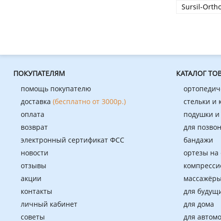
Sursil-Orth
ПОКУПАТЕЛЯМ
КАТАЛОГ ТО
помощь покупателю
ортопедич
доставка
(бесплатно от 3000р.)
стельки и
оплата
подушки и
возврат
для позво
электронный сертификат ФСС
бандажи
новости
ортезы на
отзывы
компресси
акции
массажёры
контакты
для будущ
личный кабинет
для дома
советы
для автом