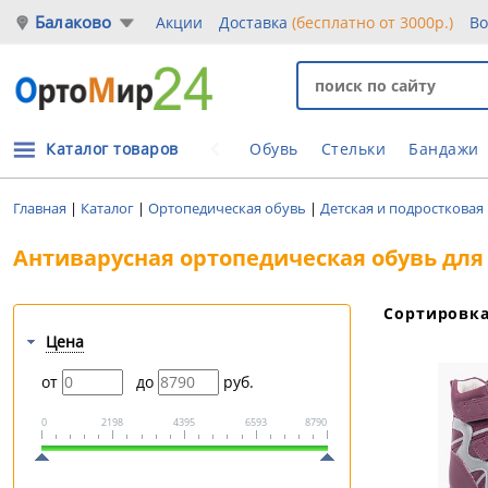
Балаково
Акции
Доставка
(бесплатно от 3000р.)
Во
Каталог товаров
Обувь
Стельки
Бандажи
Главная
|
Каталог
|
Ортопедическая обувь
|
Детская и подростковая
Антиварусная ортопедическая обувь для
Сортировк
Цена
от
до
руб.
0
2198
4395
6593
8790