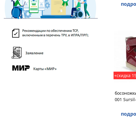
подро
+скидка 1
босоножк
001 Sursil
подро