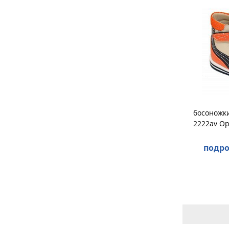
босоножк
2222av О
подро