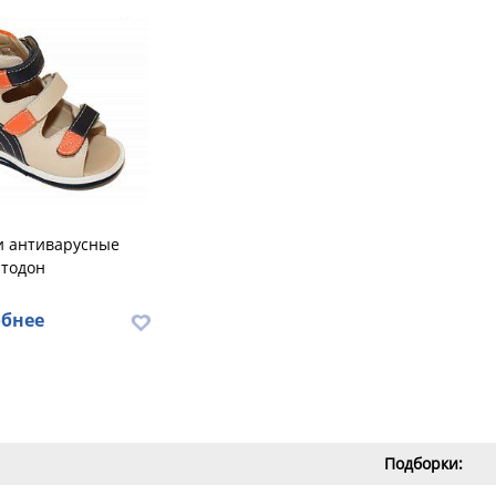
и антиварусные
ртодон
бнее
Подборки: