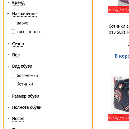
Бренд
+скидка 1
Назначение
варус
ботинки а
косолапость
013 Sursil
Сезон
Пол
В кор
Вид обуви
босоножки
ботинки
Размер обуви
Полнота обуви
+скидка 1
Носок