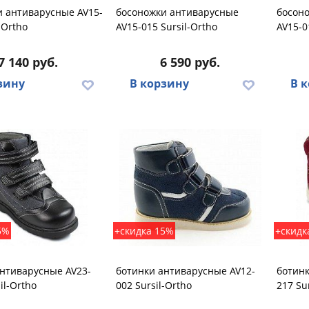
и антиварусные AV15-
босоножки антиварусные
босон
-Ortho
AV15-015 Sursil-Ortho
AV15-0
7 140 руб.
6 590 руб.
зину
В корзину
В 
5%
+скидка 15%
+скидк
нтиварусные AV23-
ботинки антиварусные AV12-
ботинк
il-Ortho
002 Sursil-Ortho
217 Su