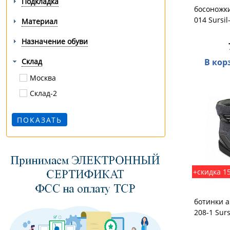
Подкладка
босоножк
014 Sursil
Материал
Назначение обуви
Склад
В кор
Москва
Склад-2
+скидка 1
ботинки а
208-1 Surs