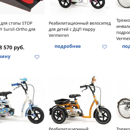
Трехко
 для стопы STOP
Реабилитационный велосипед
инвали
 Sursil-Ortho для
для детей с ДЦП Happy
подрос
Vermeiren
Vermei
подробнее
по
8 570 руб.
зину
Реабилитационный
Трехко