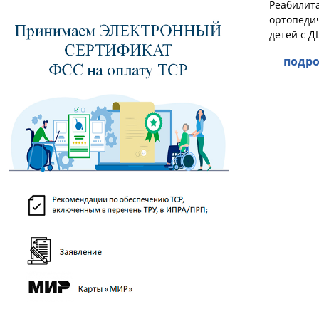
Реабилит
ортопеди
детей с Д
подро