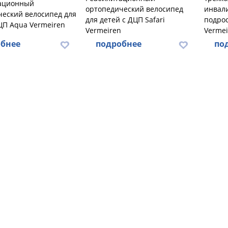
ационный
ортопедический велосипед
инвали
ческий велосипед для
для детей с ДЦП Safari
подрос
ЦП Aqua Vermeiren
Vermeiren
Vermei
бнее
подробнее
по