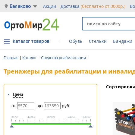
Балаково
Акции
Доставка
(бесплатно от 3000р.)
Во
Каталог товаров
Обувь
Стельки
Бандажи
Главная
|
Каталог
|
Средства реабилитации
|
Тренажеры для реабилитации и инвали
Сортировк
Цена
от
до
руб.
8570
47265
85960
124655
163350