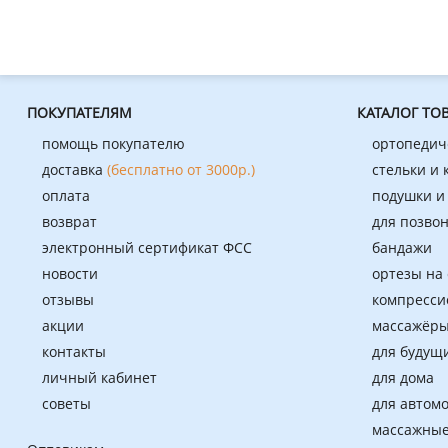
ПОКУПАТЕЛЯМ
КАТАЛОГ ТО
помощь покупателю
ортопедич
доставка
(бесплатно от 3000р.)
стельки и
оплата
подушки и
возврат
для позво
электронный сертификат ФСС
бандажи
новости
ортезы на
отзывы
компресси
акции
массажёры
контакты
для будущ
личный кабинет
для дома
советы
для автом
массажные