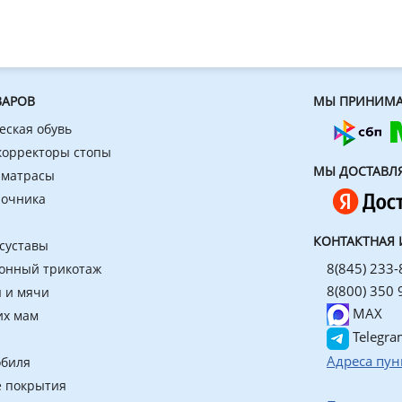
ВАРОВ
МЫ ПРИНИМА
еская обувь
 корректоры стопы
МЫ ДОСТАВЛ
 матрасы
ночника
КОНТАКТНАЯ
 суставы
8(845) 233-
онный трикотаж
8(800) 350 
 и мячи
MAX
их мам
Telegra
Адреса пун
обиля
 покрытия