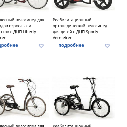
лесный велосипед для
Реабилитационный
дов взрослых и
ортопедический велосипед
тков с ДЦП Liberty
для детей с ДЦП Sporty
ren
Vermeiren
дробнее
подробнее
лесный велосипед для
Реабилитационный