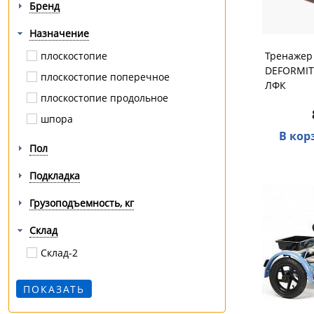
Бренд
Назначение
плоскостопие
Тренажер
DEFORMITY
плоскостопие поперечное
ЛФК
плоскостопие продольное
шпора
В кор
Пол
Подкладка
Грузоподъемность, кг
Склад
Склад-2