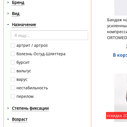
Бренд
Вид
Бандаж н
Назначение
усиленный
компресс
ORTOMED
артрит / артроз
болезнь Осгуд-Шляттера
В кор
бурсит
вальгус
варус
нестабильность
перелом
разрыв / растяжение
Степень фиксации
травмы
+скидка 2
Возраст
усталость