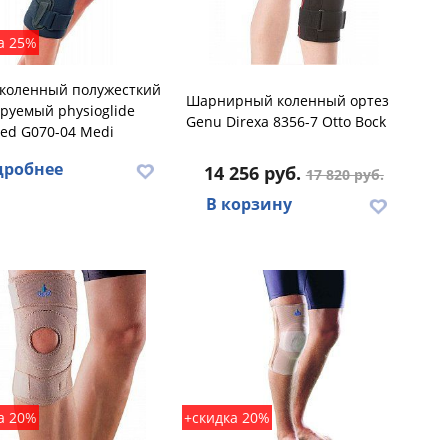
а 25%
 коленный полужесткий
Шарнирный коленный ортез
руемый physioglide
Genu Direxa 8356-7 Otto Bock
ed G070-04 Medi
дробнее
14 256 руб.
17 820 руб.
В корзину
а 20%
+скидка 20%