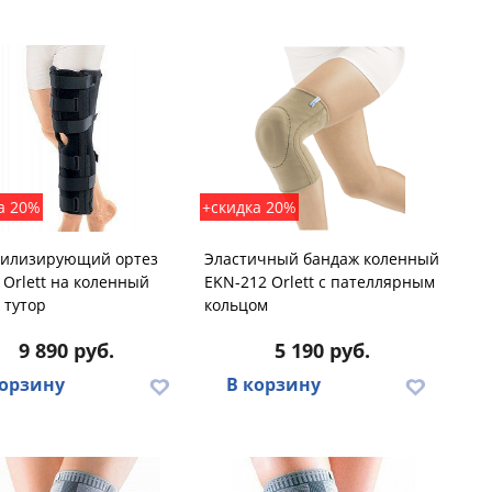
а 20%
+скидка 20%
илизирующий ортез
Эластичный бандаж коленный
 Orlett на коленный
EKN-212 Orlett с пателлярным
, тутор
кольцом
9 890 руб.
5 190 руб.
корзину
В корзину