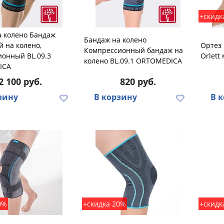
+скидк
а колено Бандаж
Бандаж на колено
 на колено,
Ортез 
Компрессионный бандаж на
ионный BL.09.3
Orlett
колено BL.09.1 ORTOMEDICA
ICA
2 100 руб.
820 руб.
зину
В корзину
В 
0%
+скидка 20%
+скидк