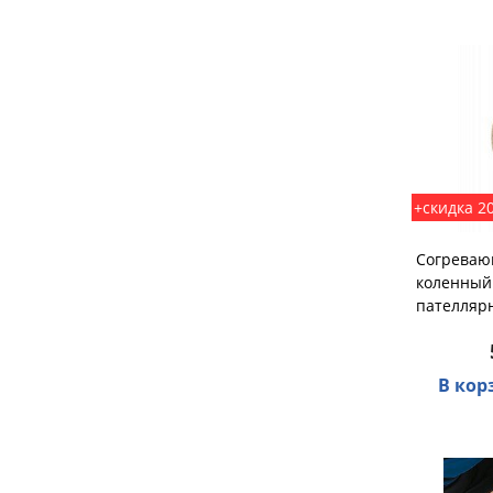
+скидка 2
Согреваю
коленный 
пателляр
В кор