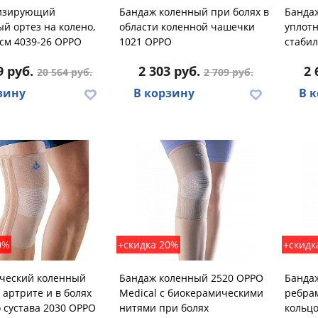
изирующий
Бандаж коленный при болях в
Бандаж
й ортез на колено,
области коленной чашечки
уплот
см 4039-26 OPPO
1021 OPPO
стаби
9 руб.
2 303 руб.
2 
20 564 руб.
2 709 руб.
зину
В корзину
В 
0%
+скидка 20%
+скидк
ческий коленный
Бандаж коленный 2520 OPPO
Бандаж
 артрите и в болях
Medical с биокерамическими
ребрам
 сустава 2030 OPPO
нитями при болях
кольцо