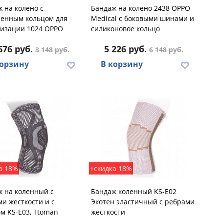
 на колено с
Бандаж на колено 2438 OPPO
ненным кольцом для
Medical с боковыми шинами и
лизации 1024 OPPO
силиконовое кольцо
676 руб.
5 226 руб.
3 148 руб.
6 148 руб.
корзину
В корзину
а 18%
+скидка 18%
 на коленный с
Бандаж коленный KS-E02
и жесткости и с
Экотен эластичный с ребрами
м KS-E03, Ttoman
жесткости