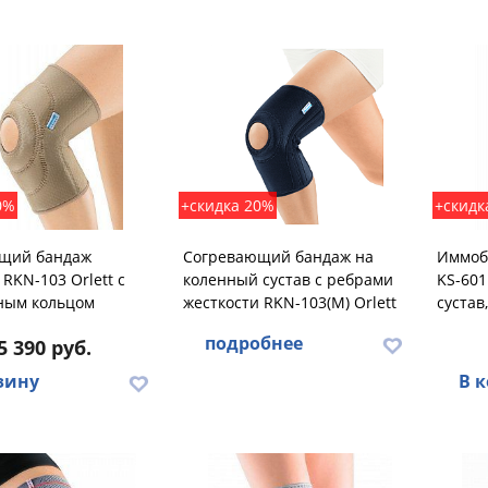
0%
+скидка 20%
+скидк
щий бандаж
Согревающий бандаж на
Иммоб
RKN-103 Orlett с
коленный сустав с ребрами
KS-601
ным кольцом
жесткости RKN-103(M) Orlett
сустав
подробнее
5 390 руб.
зину
В 