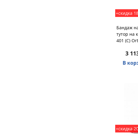
+скидка 1
Бандаж на
тутор на 
401 (С) Or
3 11
В кор
+скидка 2