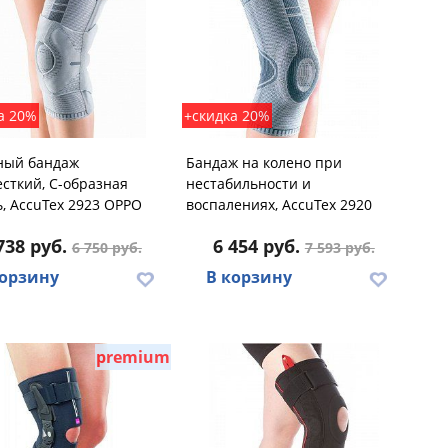
а 20%
+скидка 20%
ный бандаж
Бандаж на колено при
сткий, С-образная
нестабильности и
, AccuTex 2923 OPPO
воспалениях, AccuTex 2920
738 руб.
6 454 руб.
6 750 руб.
7 593 руб.
корзину
В корзину
premium