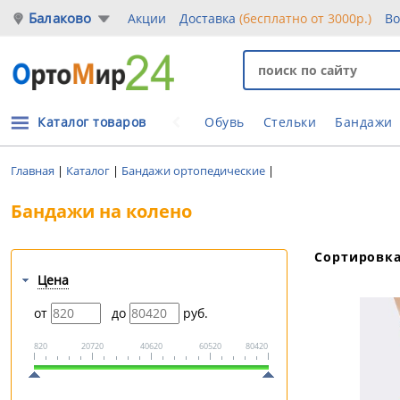
Балаково
Акции
Доставка
(бесплатно от 3000р.)
Во
Каталог товаров
Обувь
Стельки
Бандажи
Главная
|
Каталог
|
Бандажи ортопедические
|
Бандажи на колено
Сортировк
Цена
от
до
руб.
820
20720
40620
60520
80420