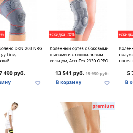
0%
+скидка 20%
+скидк
 колено DKN-203 NRG
Коленный ортез с боковыми
Колен
rgy Line,
шинами и с силиконовым
полуже
ский
кольцом, AccuTex 2930 OPPO
панель
7 490 руб.
13 541 руб.
5 
15 930 руб.
зину
В корзину
В 
premium