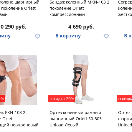
 колено шарнирный
Бандаж коленный MKN-103 2
Согре
 поколение Orlett,
поколение Orlett
коленн
вый
компрессионный
жестко
10 290 руб.
4 690 руб.
зину
В корзину
В 
0%
+скидка 20%
+скидк
ик PKN-103 2
Ортез коленный рамный
Ортез
 Orlett
шарнирный Orlett S0-303
шарнир
щий неопреновый
Unload Левый
Unloa