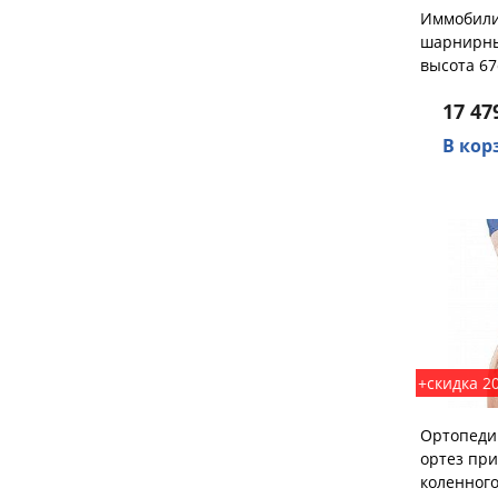
Иммобил
шарнирны
высота 67
17 47
В кор
+скидка 2
Ортопеди
ортез при
коленного