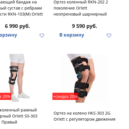
вающий бандаж на
Ортез коленный RKN-202 2
ый сустав с ребрами
поколение Orlett
сти RKN-103(M) Orlett
неопреновый шарнирный
6 990 руб.
9 590 руб.
корзину
В корзину
а 20%
+скидка 20%
 коленный рамный
Ортез на колено HKS-303 2G
ный Orlett S0-303
Orlett с регулятором движения
d Правый