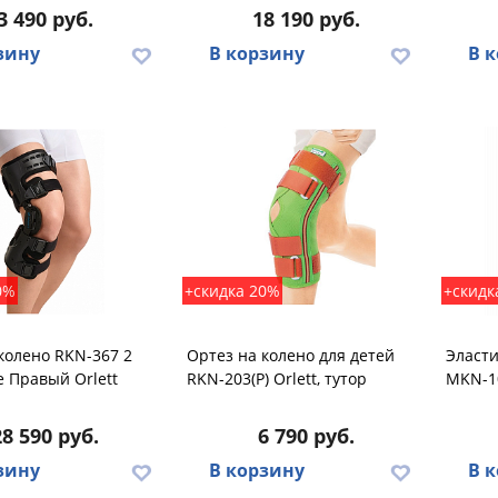
3 490 руб.
18 190 руб.
зину
В корзину
В 
0%
+скидка 20%
+скидк
колено RKN-367 2
Ортез на колено для детей
Эласт
 Правый Orlett
RKN-203(P) Orlett, тутор
MKN-10
28 590 руб.
6 790 руб.
зину
В корзину
В 