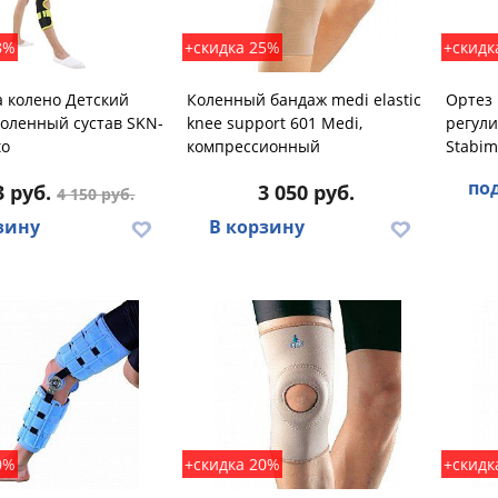
8%
+скидка 25%
+скидк
 колено Детский
Коленный бандаж medi elastic
Ортез
коленный сустав SKN-
knee support 601 Medi,
регули
to
компрессионный
Stabim
по
3 руб.
3 050 руб.
4 150 руб.
зину
В корзину
0%
+скидка 20%
+скидк