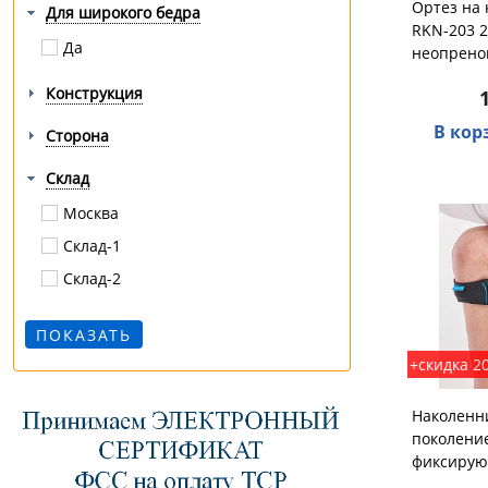
Ортез на
Для широкого бедра
RKN-203 2
Да
неопрено
Конструкция
В кор
Сторона
Склад
Москва
Склад-1
Склад-2
+скидка 2
Наколенн
поколение
фиксирую