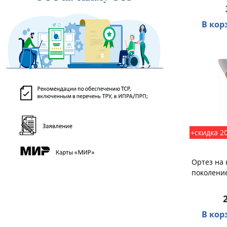
В кор
+скидка 2
Ортез на 
поколение
В кор