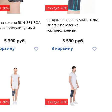
а 20%
+скидка 20%
Бандаж на колено MKN-103(M)
на колено RKN-381 BOA
Orlett 2 поколение
 микрорегулируемый
компрессионный
5 390 руб.
5 590 руб.
корзину
В корзину
а 20%
+скидка 20%