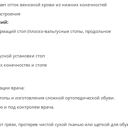
ет отток венозной крови из нижних конечностей
астроения
лий:
маций стоп (плоско-вальгусные стопы, продольное
усной установки стоп
х конечностях и стопе
ации врача:
топы и изготовления сложной ортопедической обуви.
 и под контролем врача.
т грязи, протерев чистой сухой тканью или щеткой для обу