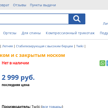
зврат
Отзывы
Пункты выдачи
Ли
Ортезы
Для спины
Компрессионный трикотаж
Под
|
Летняя
|
Стабилизирующая с высоким берцем
|
Twiki
|
иком и с закрытым носком
Нет в наличии
2 999 руб.
последняя цена
Производитель:
Twiki
(
все товары
)