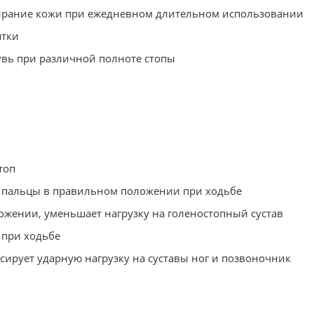
тирание кожи при ежедневном длительном использовании
ятки
увь при различной полноте стопы
топ
т пальцы в правильном положении при ходьбе
ожении, уменьшает нагрузку на голеностопный сустав
 при ходьбе
ирует ударную нагрузку на суставы ног и позвоночник