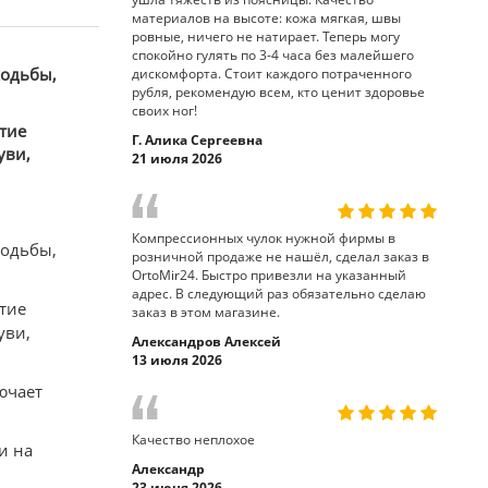
материалов на высоте: кожа мягкая, швы
ровные, ничего не натирает. Теперь могу
спокойно гулять по 3-4 часа без малейшего
ходьбы,
дискомфорта. Стоит каждого потраченного
рубля, рекомендую всем, кто ценит здоровье
своих ног!
тие
Г. Алика Сергеевна
уви,
21 июля 2026
Компрессионных чулок нужной фирмы в
ходьбы,
розничной продаже не нашёл, сделал заказ в
OrtoMir24. Быстро привезли на указанный
адрес. В следующий раз обязательно сделаю
тие
заказ в этом магазине.
уви,
Александров Алексей
13 июля 2026
ючает
Качество неплохое
и на
Александр
23 июня 2026