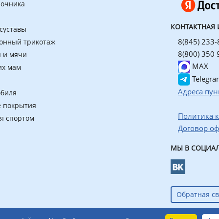
ночника
КОНТАКТНАЯ
 суставы
8(845) 233-
онный трикотаж
8(800) 350 
 и мячи
MAX
их мам
Telegra
Адреса пун
обиля
 покрытия
Политика 
ия спортом
Договор о
МЫ В СОЦИАЛ
Обратная св
азин ортопедических товаров