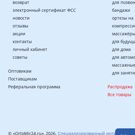
возврат
для позво
электронный сертификат ФСС
бандажи
новости
ортезы на
отзывы
компресси
акции
массажёры
контакты
для будущ
личный кабинет
для дома
советы
для автом
массажные
Оптовикам
для занят
Поставщикам
Реферальная программа
Распродажа
Все товары
© «OrtoMir24.ru», 2026.
Специализированный интернет-маг