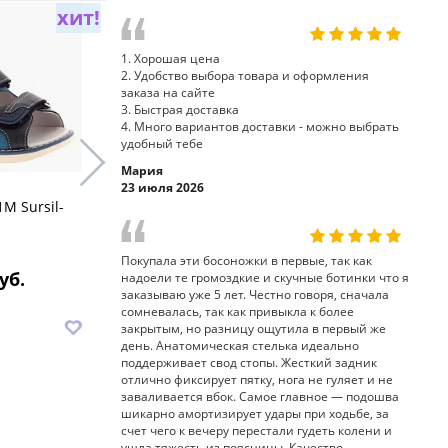
хит!
хит!
1. Хорошая цена
2. Удобство выбора товара и оформления
заказа на сайте
3. Быстрая доставка
4. Много вариантов доставки - можно выбрать
удобный тебе
Мария
23 июля 2026
M Sursil-
босоножки 15-346S Sursil-
босоножки
Ortho
Sursil-Ort
Покупала эти босоножки в первые, так как
уб.
8 790 руб.
7
надоели те громоздкие и скучные ботинки что я
заказываю уже 5 лет. Честно говоря, сначала
сомневалась, так как привыкла к более
В корзину
В корз
закрытым, но разницу ощутила в первый же
день. Анатомическая стелька идеально
поддерживает свод стопы. Жесткий задник
отлично фиксирует пятку, нога не гуляет и не
заваливается вбок. Самое главное — подошва
шикарно амортизирует удары при ходьбе, за
счет чего к вечеру перестали гудеть колени и
ушла тяжесть из поясницы. Качество