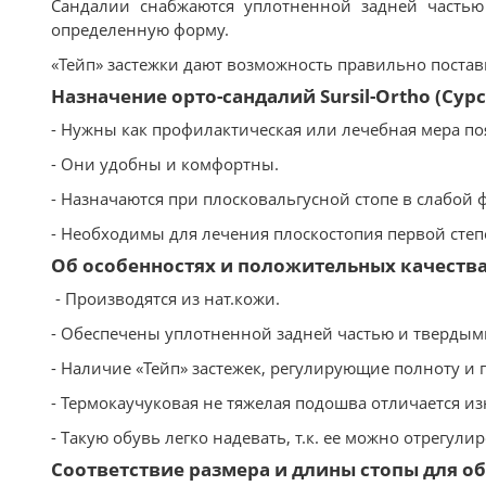
Сандалии снабжаются уплотненной задней часть
определенную форму.
«Тейп» застежки дают возможность правильно постави
Назначение орто-сандалий Sursil-Ortho (Сур
- Нужны как профилактическая или лечебная мера п
- Они удобны и комфортны.
- Назначаются при плосковальгусной стопе в слабой 
- Необходимы для лечения плоскостопия первой степ
Об особенностях и положительных качествах 
- Производятся из нат.кожи.
- Обеспечены уплотненной задней частью и твердым
- Наличие «Тейп» застежек, регулирующие полноту и п
- Термокаучуковая не тяжелая подошва отличается и
- Такую обувь легко надевать, т.к. ее можно отрегули
Соответствие размера и длины стопы для обу