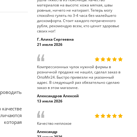
материалов на высоте: кожа мягкая, швы
ровные, ничего не натирает. Теперь могу
спокойно гулять по 3-4 часа без малейшего
дискомфорта. Стоит каждого потраченного
рубля, рекомендую всем, кто ценит здоровье
своих ног!
Г. Алика Сергеевна
21 июля 2026
Компрессионных чулок нужной фирмы в
розничной продаже не нашёл, сделал заказ в
OrtoMir24. Быстро привезли на указанный
адрес. В следующий раз обязательно сделаю
заказ в этом магазине.
проводить
Александров Алексей
13 июля 2026
 качестве
тличаются
 которая
Качество неплохое
Александр
23 июня 2026