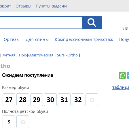
зврат
Отзывы
Пункты выдачи
Ли
Ортезы
Для спины
Компрессионный трикотаж
Под
|
Летняя
|
Профилактическая
|
Sursil-Ortho
|
rtho
Ожидаем поступление
таблиц
Размер обуви
Полнота детской обуви