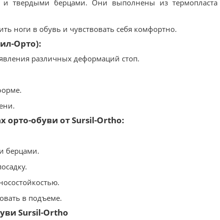
ю и твердыми берцами. Они выполнены из термопласта
ть ноги в обувь и чувствовать себя комфортно.
сил-Орто):
оявления различных деформаций стоп.
форме.
ени.
орто-обуви от Sursil-Ortho:
и берцами.
осадку.
зносостойкостью.
ровать в подъеме.
ви Sursil-Ortho