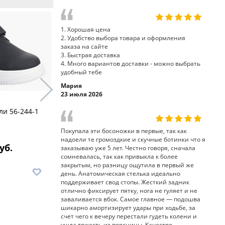
1. Хорошая цена
2. Удобство выбора товара и оформления
заказа на сайте
3. Быстрая доставка
4. Много вариантов доставки - можно выбрать
удобный тебе
Мария
23 июля 2026
ли 56-244-1
полуботинки туфли 65-245
босоножки
Sursil-Ortho
Ortho
Покупала эти босоножки в первые, так как
надоели те громоздкие и скучные ботинки что я
уб.
8 340 руб.
7
заказываю уже 5 лет. Честно говоря, сначала
сомневалась, так как привыкла к более
закрытым, но разницу ощутила в первый же
В корзину
В корз
день. Анатомическая стелька идеально
поддерживает свод стопы. Жесткий задник
отлично фиксирует пятку, нога не гуляет и не
заваливается вбок. Самое главное — подошва
шикарно амортизирует удары при ходьбе, за
счет чего к вечеру перестали гудеть колени и
ушла тяжесть из поясницы. Качество