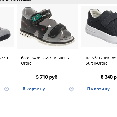
-440
босоножки 55-531M Sursil-
полуботинки туф
Ortho
Sursil-Ortho
5 710 руб.
8 340 р
В корзину
В корзину