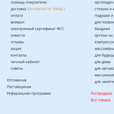
помощь покупателю
ортопедич
доставка
(бесплатно от 3000р.)
стельки и
оплата
подушки и
возврат
для позво
электронный сертификат ФСС
бандажи
новости
ортезы на
отзывы
компресси
акции
массажёры
контакты
для будущ
личный кабинет
для дома
советы
для автом
массажные
Оптовикам
для занят
Поставщикам
Реферальная программа
Распродажа
Все товары