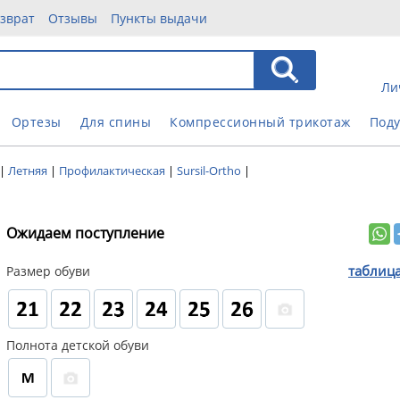
зврат
Отзывы
Пункты выдачи
Ли
Ортезы
Для спины
Компрессионный трикотаж
Под
|
Летняя
|
Профилактическая
|
Sursil-Ortho
|
Ожидаем поступление
таблиц
Размер обуви
Полнота детской обуви