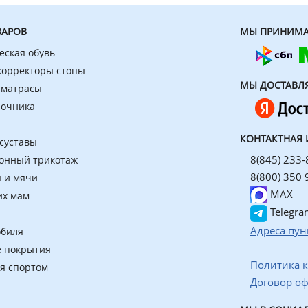
ВАРОВ
МЫ ПРИНИМА
еская обувь
 корректоры стопы
МЫ ДОСТАВЛ
 матрасы
ночника
КОНТАКТНАЯ
 суставы
8(845) 233-
онный трикотаж
8(800) 350 
 и мячи
MAX
их мам
Telegra
Адреса пун
обиля
 покрытия
Политика 
ия спортом
Договор о