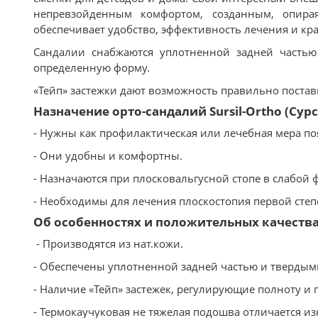
непревзойденным комфортом, созданным, опирая
обеспечивает удобство, эффективность лечения и кра
Сандалии снабжаются уплотненной задней часть
определенную форму.
«Тейп» застежки дают возможность правильно постави
Назначение орто-сандалий Sursil-Ortho (Сур
- Нужны как профилактическая или лечебная мера п
- Они удобны и комфортны.
- Назначаются при плосковальгусной стопе в слабой 
- Необходимы для лечения плоскостопия первой степ
Об особенностях и положительных качествах 
- Производятся из нат.кожи.
- Обеспечены уплотненной задней частью и твердым
- Наличие «Тейп» застежек, регулирующие полноту и п
- Термокаучуковая не тяжелая подошва отличается и