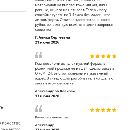
материалов на высоте: кожа мягкая, швы
ровные, ничего не натирает. Теперь могу
спокойно гулять по 3-4 часа без малейшего
дискомфорта. Стоит каждого потраченного
рубля, рекомендую всем, кто ценит здоровье
своих ног!
Г. Алика Сергеевна
21 июля 2026
Компрессионных чулок нужной фирмы в
розничной продаже не нашёл, сделал заказ в
OrtoMir24. Быстро привезли на указанный
адрес. В следующий раз обязательно сделаю
заказ в этом магазине.
Александров Алексей
13 июля 2026
ть
Качество неплохое
 качестве
Александр
тличаются
23 июня 2026