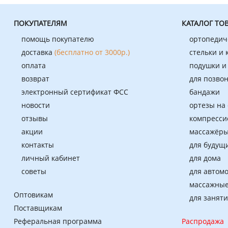
ПОКУПАТЕЛЯМ
КАТАЛОГ ТО
помощь покупателю
ортопедич
доставка
(бесплатно от 3000р.)
стельки и
оплата
подушки и
возврат
для позво
электронный сертификат ФСС
бандажи
новости
ортезы на
отзывы
компресси
акции
массажёры
контакты
для будущ
личный кабинет
для дома
советы
для автом
массажные
Оптовикам
для занят
Поставщикам
Реферальная программа
Распродажа