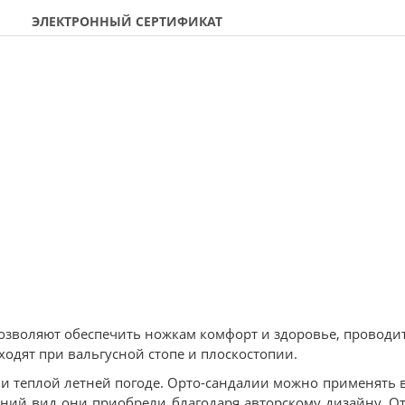
ЭЛЕКТРОННЫЙ СЕРТИФИКАТ
 позволяют обеспечить ножкам комфорт и здоровье, проводи
одят при вальгусной стопе и плоскостопии.
 и теплой летней погоде. Орто-сандалии можно применять в
шний вид они приобрели благодаря авторскому дизайну. О