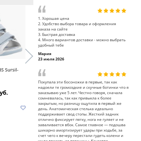
1. Хорошая цена
2. Удобство выбора товара и оформления
заказа на сайте
3. Быстрая доставка
4. Много вариантов доставки - можно выбрать
удобный тебе
Мария
23 июля 2026
S Sursil-
босоножки 55-529M Sursil-
босоножки
Ortho
Ortho
Покупала эти босоножки в первые, так как
надоели те громоздкие и скучные ботинки что я
уб.
6 590 руб.
7
заказываю уже 5 лет. Честно говоря, сначала
сомневалась, так как привыкла к более
закрытым, но разницу ощутила в первый же
В корзину
В корз
день. Анатомическая стелька идеально
поддерживает свод стопы. Жесткий задник
отлично фиксирует пятку, нога не гуляет и не
заваливается вбок. Самое главное — подошва
шикарно амортизирует удары при ходьбе, за
счет чего к вечеру перестали гудеть колени и
ушла тяжесть из поясницы. Качество