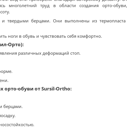
сь многолетний труд в области создания орто-обуви,
соту.
ю и твердыми берцами. Они выполнены из термопласта
ть ноги в обувь и чувствовать себя комфортно.
сил-Орто):
оявления различных деформаций стоп.
форме.
ени.
орто-обуви от Sursil-Ortho:
и берцами.
осадку.
зносостойкостью.