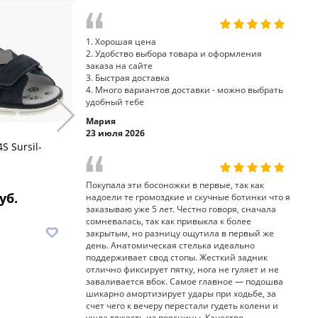
1. Хорошая цена
2. Удобство выбора товара и оформления
заказа на сайте
3. Быстрая доставка
4. Много вариантов доставки - можно выбрать
удобный тебе
Мария
23 июля 2026
S Sursil-
босоножки 55-540S Sursil-
босоножки
Ortho
Sursil-Ort
Покупала эти босоножки в первые, так как
уб.
7 250 руб.
7
надоели те громоздкие и скучные ботинки что я
заказываю уже 5 лет. Честно говоря, сначала
сомневалась, так как привыкла к более
В корзину
В корз
закрытым, но разницу ощутила в первый же
день. Анатомическая стелька идеально
поддерживает свод стопы. Жесткий задник
отлично фиксирует пятку, нога не гуляет и не
заваливается вбок. Самое главное — подошва
шикарно амортизирует удары при ходьбе, за
счет чего к вечеру перестали гудеть колени и
ушла тяжесть из поясницы. Качество