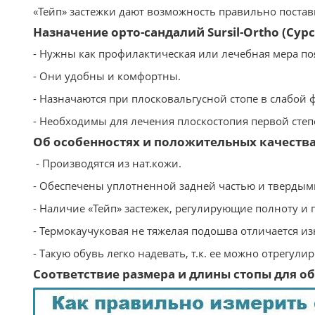
«Тейп» застежки дают возможность правильно постави
Назначение орто-сандалий Sursil-Ortho (Сур
- Нужны как профилактическая или лечебная мера п
- Они удобны и комфортны.
- Назначаются при плосковальгусной стопе в слабой 
- Необходимы для лечения плоскостопия первой степ
Об особенностях и положительных качествах 
- Производятся из нат.кожи.
- Обеспечены уплотненной задней частью и твердым
- Наличие «Тейп» застежек, регулирующие полноту и п
- Термокаучуковая не тяжелая подошва отличается и
- Такую обувь легко надевать, т.к. ее можно отрегули
Соответствие размера и длины стопы для обу