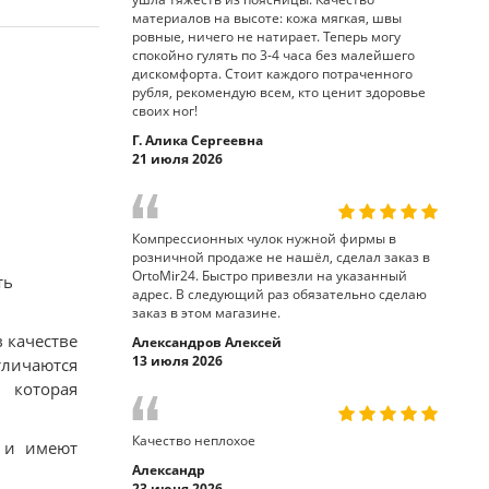
материалов на высоте: кожа мягкая, швы
ровные, ничего не натирает. Теперь могу
спокойно гулять по 3-4 часа без малейшего
дискомфорта. Стоит каждого потраченного
рубля, рекомендую всем, кто ценит здоровье
своих ног!
Г. Алика Сергеевна
21 июля 2026
Компрессионных чулок нужной фирмы в
розничной продаже не нашёл, сделал заказ в
OrtoMir24. Быстро привезли на указанный
ть
адрес. В следующий раз обязательно сделаю
заказ в этом магазине.
 качестве
Александров Алексей
13 июля 2026
тличаются
 которая
Качество неплохое
 и имеют
Александр
23 июня 2026