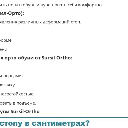
ть ноги в обувь и чувствовать себя комфортно.
сил-Орто):
оявления различных деформаций стоп.
форме.
ени.
орто-обуви от Sursil-Ortho:
и берцами.
осадку.
зносостойкостью.
ровать в подъеме.
ви Sursil-Ortho