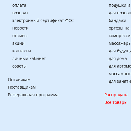
оплата
подушки и
возврат
для позво
электронный сертификат ФСС
бандажи
новости
ортезы на
отзывы
компресси
акции
массажёры
контакты
для будущ
личный кабинет
для дома
советы
для автом
массажные
Оптовикам
для занят
Поставщикам
Реферальная программа
Распродажа
Все товары