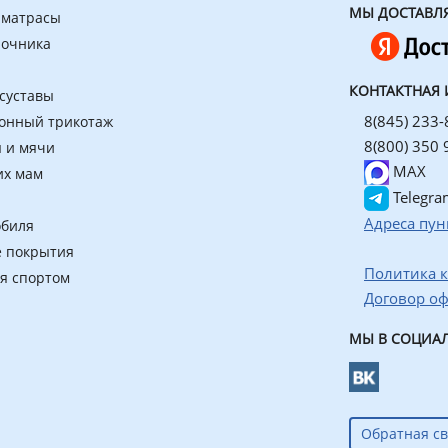
МЫ ДОСТАВЛ
 матрасы
ночника
КОНТАКТНАЯ
 суставы
8(845) 233-
онный трикотаж
8(800) 350 
 и мячи
MAX
их мам
Telegra
Адреса пун
обиля
 покрытия
Политика 
ия спортом
Договор о
МЫ В СОЦИАЛ
Обратная св