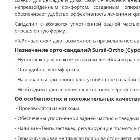
сменки для детсадов и дома. Свой интересный вне
непревзойденным комфортом, созданным, опирая
обеспечивает удобство, эффективность лечения и кра
Сандалии снабжаются уплотненной задней часть
определенную форму.
«Тейп» застежки дают возможность правильно постави
Назначение орто-сандалий Sursil-Ortho (Сур
- Нужны как профилактическая или лечебная мера п
- Они удобны и комфортны.
- Назначаются при плосковальгусной стопе в слабой 
- Необходимы для лечения плоскостопия первой степ
Об особенностях и положительных качествах 
- Производятся из нат.кожи.
- Обеспечены уплотненной задней частью и твердым
- Наличие «Тейп» застежек, регулирующие полноту и п
- Термокаучуковая не тяжелая подошва отличается и