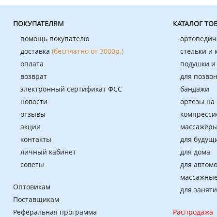
ПОКУПАТЕЛЯМ
КАТАЛОГ ТО
помощь покупателю
ортопедич
доставка
(бесплатно от 3000р.)
стельки и
оплата
подушки и
возврат
для позво
электронный сертификат ФСС
бандажи
новости
ортезы на
отзывы
компресси
акции
массажёры
контакты
для будущ
личный кабинет
для дома
советы
для автом
массажные
Оптовикам
для занят
Поставщикам
Реферальная программа
Распродажа