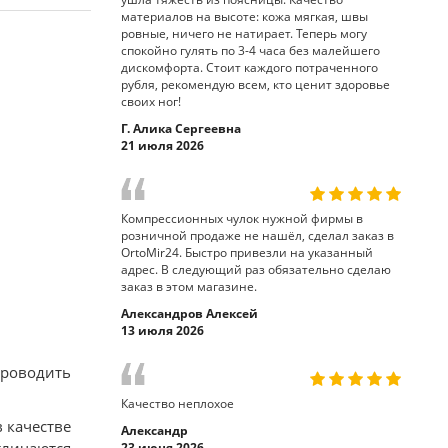
материалов на высоте: кожа мягкая, швы
ровные, ничего не натирает. Теперь могу
спокойно гулять по 3-4 часа без малейшего
дискомфорта. Стоит каждого потраченного
рубля, рекомендую всем, кто ценит здоровье
своих ног!
Г. Алика Сергеевна
21 июля 2026
Компрессионных чулок нужной фирмы в
розничной продаже не нашёл, сделал заказ в
OrtoMir24. Быстро привезли на указанный
адрес. В следующий раз обязательно сделаю
заказ в этом магазине.
Александров Алексей
13 июля 2026
проводить
Качество неплохое
 качестве
Александр
23 июня 2026