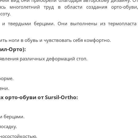
шний вид они приобрели благодаря авторскому дизайну. О
сь многолетний труд в области создания орто-обуви,
соту.
ю и твердыми берцами. Они выполнены из термопласта
ть ноги в обувь и чувствовать себя комфортно.
сил-Орто):
оявления различных деформаций стоп.
форме.
ени.
орто-обуви от Sursil-Ortho:
и берцами.
осадку.
зносостойкостью.