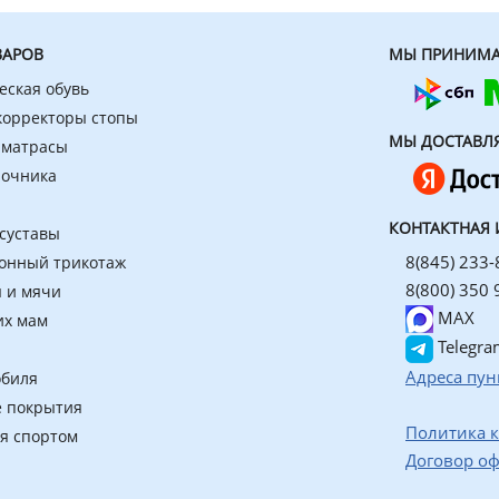
ВАРОВ
МЫ ПРИНИМА
еская обувь
 корректоры стопы
МЫ ДОСТАВЛ
 матрасы
ночника
КОНТАКТНАЯ
 суставы
8(845) 233-
онный трикотаж
8(800) 350 
 и мячи
MAX
их мам
Telegra
Адреса пун
обиля
 покрытия
Политика 
ия спортом
Договор о