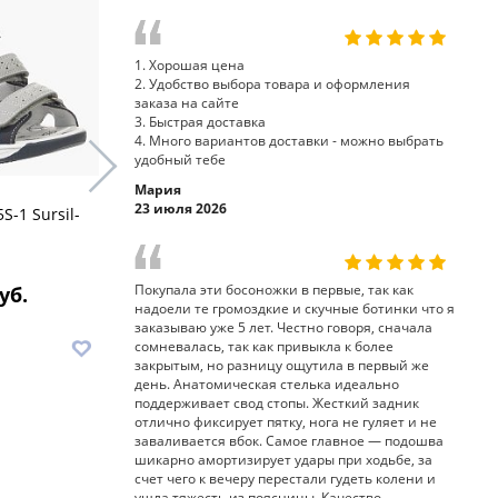
1. Хорошая цена
2. Удобство выбора товара и оформления
заказа на сайте
3. Быстрая доставка
4. Много вариантов доставки - можно выбрать
удобный тебе
Мария
23 июля 2026
S-1 Sursil-
босоножки 55-519S Sursil-
босоножки
Ortho
Ortho
Покупала эти босоножки в первые, так как
уб.
7 250 руб.
7
надоели те громоздкие и скучные ботинки что я
заказываю уже 5 лет. Честно говоря, сначала
В корзину
В корз
сомневалась, так как привыкла к более
закрытым, но разницу ощутила в первый же
день. Анатомическая стелька идеально
поддерживает свод стопы. Жесткий задник
отлично фиксирует пятку, нога не гуляет и не
заваливается вбок. Самое главное — подошва
шикарно амортизирует удары при ходьбе, за
счет чего к вечеру перестали гудеть колени и
ушла тяжесть из поясницы. Качество