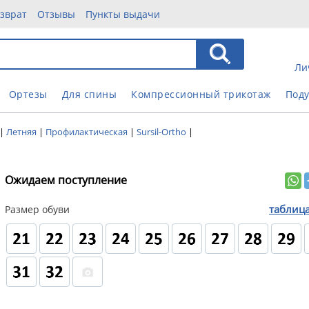
зврат
Отзывы
Пункты выдачи
Ли
Ортезы
Для спины
Компрессионный трикотаж
Под
|
Летняя
|
Профилактическая
|
Sursil-Ortho
|
Ожидаем поступление
таблиц
Размер обуви