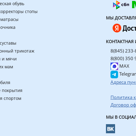
еская обувь
 корректоры стопы
МЫ ДОСТАВЛ
 матрасы
ночника
КОНТАКТНАЯ
 суставы
8(845) 233-
онный трикотаж
8(800) 350 
 и мячи
MAX
их мам
Telegra
Адреса пун
обиля
 покрытия
Политика 
ия спортом
Договор о
МЫ В СОЦИАЛ