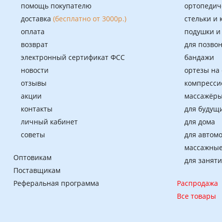
помощь покупателю
ортопедич
доставка
(бесплатно от 3000р.)
стельки и
оплата
подушки и
возврат
для позво
электронный сертификат ФСС
бандажи
новости
ортезы на
отзывы
компресси
акции
массажёры
контакты
для будущ
личный кабинет
для дома
советы
для автом
массажные
Оптовикам
для занят
Поставщикам
Реферальная программа
Распродажа
Все товары