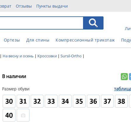
зврат
Отзывы
Пункты выдачи
Ли
Ортезы
Для спины
Компрессионный трикотаж
Под
|
На весну и осень
|
Кроссовки
|
Sursil-Ortho
|
В наличии
таблиц
Размер обуви