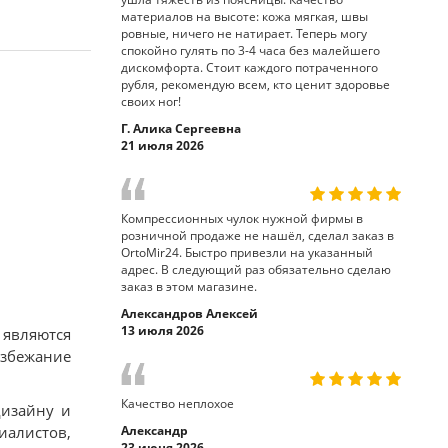
материалов на высоте: кожа мягкая, швы
ровные, ничего не натирает. Теперь могу
спокойно гулять по 3-4 часа без малейшего
дискомфорта. Стоит каждого потраченного
рубля, рекомендую всем, кто ценит здоровье
своих ног!
Г. Алика Сергеевна
21 июля 2026
Компрессионных чулок нужной фирмы в
розничной продаже не нашёл, сделал заказ в
OrtoMir24. Быстро привезли на указанный
адрес. В следующий раз обязательно сделаю
заказ в этом магазине.
Александров Алексей
13 июля 2026
 являются
збежание
Качество неплохое
дизайну и
Александр
иалистов,
23 июня 2026