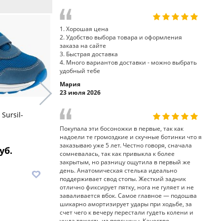
1. Хорошая цена
2. Удобство выбора товара и оформления
заказа на сайте
3. Быстрая доставка
4. Много вариантов доставки - можно выбрать
удобный тебе
Мария
23 июля 2026
Sursil-
кроссовки 65-157-3 Sursil-
кроссовки 
Ortho
Ortho
Покупала эти босоножки в первые, так как
надоели те громоздкие и скучные ботинки что я
заказываю уже 5 лет. Честно говоря, сначала
уб.
7 900 руб.
7
сомневалась, так как привыкла к более
закрытым, но разницу ощутила в первый же
день. Анатомическая стелька идеально
В корзину
В корз
поддерживает свод стопы. Жесткий задник
отлично фиксирует пятку, нога не гуляет и не
заваливается вбок. Самое главное — подошва
шикарно амортизирует удары при ходьбе, за
счет чего к вечеру перестали гудеть колени и
ушла тяжесть из поясницы. Качество