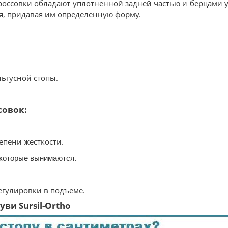
россовки обладают уплотненной задней частью и берцами 
ия, придавая им определенную форму.
ьгусной стопы.
совок:
епени жесткости.
 которые вынимаются.
регулировки в подъеме.
ви Sursil-Ortho