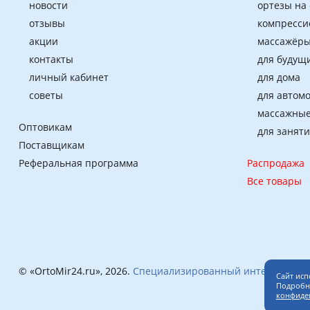
новости
ортезы на
отзывы
компресси
акции
массажёры
контакты
для будущ
личный кабинет
для дома
советы
для автом
массажные
Оптовикам
для занят
Поставщикам
Реферальная программа
Распродажа
Все товары
© «OrtoMir24.ru», 2026.
Специализированный интернет-маг
Сайт исп
Подробне
конфиде