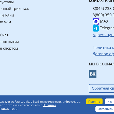
КОНТАКТНАЯ
 суставы
8(845) 233-
онный трикотаж
8(800) 350 
 и мячи
MAX
их мам
Telegra
Адреса пун
обиля
 покрытия
Политика 
ия спортом
Договор о
МЫ В СОЦИАЛ
Обратная св
азин ортопедических товаров
Принять
Наст
ользует файлы cookie, обрабатываемые вашим браузером.
е об этом вы можете узнать в
Политика
нциальности
.
Отклонить